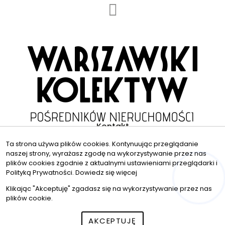
Kontakt
Ta strona używa plików cookies. Kontynuując przeglądanie
biuro@warszawskikolektyw.pl
naszej strony, wyrażasz zgodę na wykorzystywanie przez nas
plików cookies zgodnie z aktualnymi ustawieniami przeglądarki i
573201605
Polityką Prywatności.
Dowiedz się więcej
Hej! Chętnie Ci pomogę
© 2026 Wszystkie prawa zastrzeżone | Program dla biur
Klikając "Akceptuję" zgadasz się na wykorzystywanie przez nas
nieruchomości - asaricrm.com
plików cookie.
AKCEPTUJĘ
Zadzwoń
Wiadomość