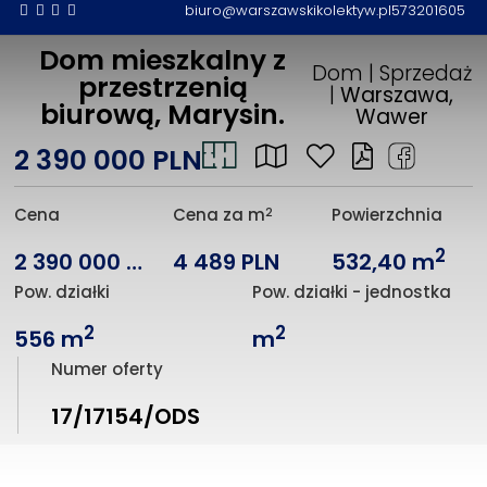
biuro@warszawskikolektyw.pl
573201605
Dom mieszkalny z
Dom | Sprzedaż
przestrzenią
|
Warszawa,
biurową, Marysin.
Wawer
2 390 000 PLN
2
Cena
Cena za m
Powierzchnia
2
2 390 000 PLN
4 489 PLN
532,40 m
Pow. działki
Pow. działki - jednostka
2
2
556 m
m
Numer oferty
17/17154/ODS