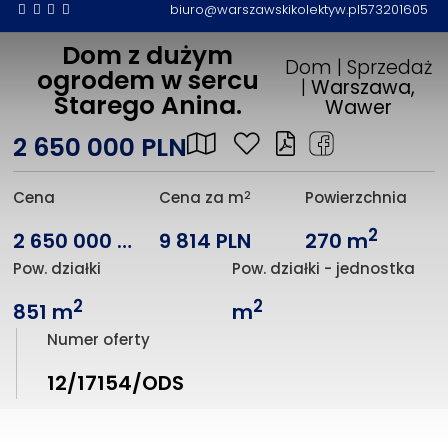
biuro@warszawskikolektyw.pl
573201605
Dom z dużym
Dom | Sprzedaż
ogrodem w sercu
|
Warszawa,
Starego Anina.
Wawer
2 650 000 PLN
2
Cena
Cena za m
Powierzchnia
2
2 650 000 PLN
9 814 PLN
270 m
Pow. działki
Pow. działki - jednostka
2
2
851 m
m
Numer oferty
12/17154/ODS