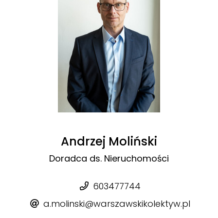
Andrzej Moliński
Doradca ds. Nieruchomości
603477744
a.molinski@warszawskikolektyw.pl